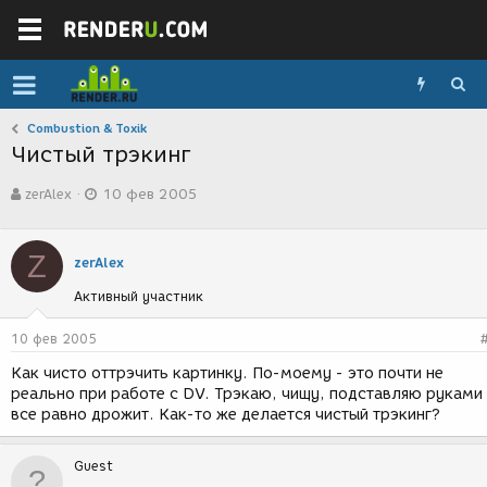
Combustion & Toxik
Чистый трэкинг
А
Д
zerAlex
10 фев 2005
в
а
т
т
о
а
Z
р
с
zerAlex
т
о
Активный участник
е
з
м
д
ы
а
10 фев 2005
н
Как чисто оттрэчить картинку. По-моему - это почти не
и
реально при работе с DV. Трэкаю, чищу, подставляю руками 
я
все равно дрожит. Как-то же делается чистый трэкинг?
Guest