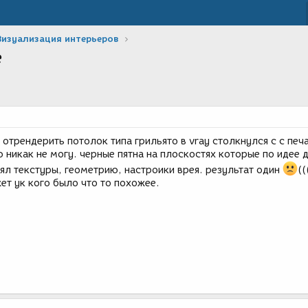
Визуализация интерьеров
е
 отрендерить потолок типа грильято в vray столкнулся с с печ
 никак не могу. черные пятна на плоскостях которые по идее
ял текстуры, геометрию, настроики врея. результат один
((
ет ук кого было что то похожее.