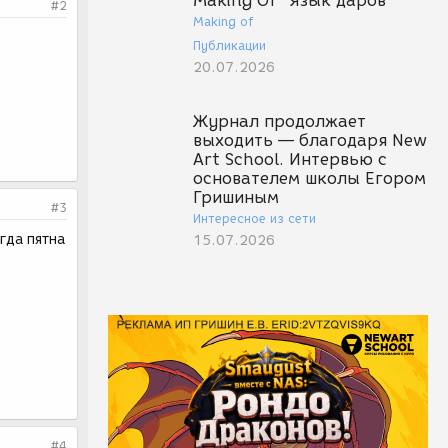
Making Of "Язык даров"
#2
Making of
Публикации
20.07.2026
Журнал продолжает
выходить — благодаря New
Art School. Интервью с
основателем школы Егором
Гришиным
#3
Интересное из сети
гда пятна
15.07.2026
#4