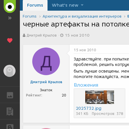
Forums
What's new
Forums
Архитектура и визуализация интерьеров
черные артефакты на потолк
А
Д
Дмитрий Крылов
15 ноя 2010
в
а
т
т
о
а
15 ноя 2010
р
с
Д
т
о
Здравствуйте. при попытке
е
з
проблемой, решить котрую
м
д
Гость
быть лучше освещены. мен
ы
а
помогите пожалуйста, мож
н
Дмитрий Крылов
и
Вложения
я
Знаток
ГАЛЕРЕЯ
Рейтинг
20
2025732.jpg
ПУБЛИКАЦИИ
341 КБ
Просмотров: 378
БЛОГИ