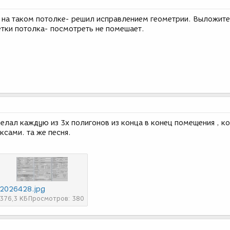
на таком потолке- решил исправлением геометрии. Выложите
етки потолка- посмотреть не помешает.
елал каждую из 3х полигонов из конца в конец помещения , ко
ксами. та же песня.
2026428.jpg
376,3 КБ
Просмотров: 380