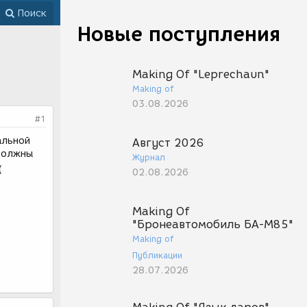
Поиск
Новые поступления
Making Of "Leprechaun"
Making of
03.08.2026
#1
альной
Август 2026
 должны
Журнал
(
02.08.2026
Making Of
"Бронеавтомобиль БА-М85"
Making of
Публикации
28.07.2026