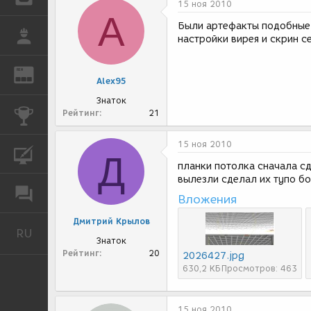
15 ноя 2010
A
Были артефакты подобные 
РАБОТА
настройки вирея и скрин с
REN
ЖУРНАЛ
Alex95
Знаток
Рейтинг
21
КОНКУРСЫ
15 ноя 2010
КУРСЫ
Д
планки потолка сначала сд
вылезли сделал их тупо бо
ФОРУМ
Вложения
Дмитрий Крылов
RU
Русский
Знаток
Рейтинг
20
2026427.jpg
630,2 КБ
Просмотров: 463
15 ноя 2010