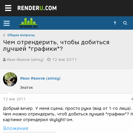
Общие вопросы
Чем отрендерить, чтобы добиться
лучшей "графики"?
А
Д
Иван Иванов (aimxy)
12 янв 2011
в
а
т
т
о
а
р
с
Иван Иванов (aimxy)
т
о
Знаток
е
з
м
д
ы
а
12 янв 2011
н
Добрый вечер. У меня сцена, просто руки (вид от 1-го лица).
и
Чем можно отрендерить, чтоб добиться лучшей "графики"? 
я
картинке отрендерил skylight'ом.
Вложения