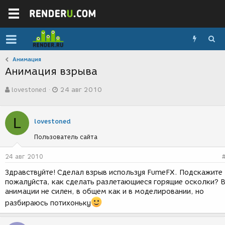
Анимация
Анимация взрыва
А
Д
lovestoned
24 авг 2010
в
а
т
т
о
а
L
р
с
lovestoned
т
о
Пользователь сайта
е
з
м
д
ы
а
24 авг 2010
н
Здравствуйте! Сделал взрыв используя FumeFX. Подскажите
и
пожалуйста, как сделать разлетающиеся горящие осколки? 
я
анимации не силен, в общем как и в моделировании, но
разбираюсь потихоньку