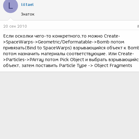
L
liltael
Знаток
20 сен 2010
Если осколки чего-то конкретного,то можно Create-
>SpaceWarps->Geometric/Deformatable->Bomb потом
привязать(Bind to SpaceWarps) взрывающийся объект к Bom
потом назначить материалы соответствующие. Или Create-
>Particles->PArray потом Pick Object и выбрать взрывающийс
объект, затем поставить Particle Type -> Object Fragments