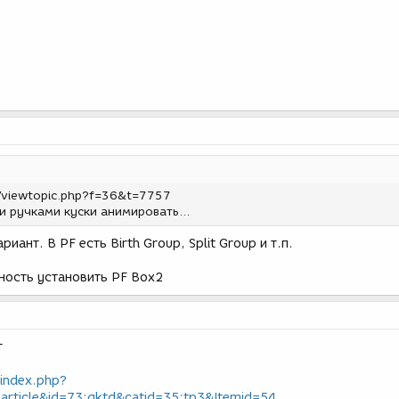
/viewtopic.php?f=36&t=7757
ли ручками куски анимировать...
иант. В PF есть Birth Group, Split Group и т.п.
ность установить PF Box2
т
index.php?
article&id=73:gktd&catid=35:tp3&Itemid=54