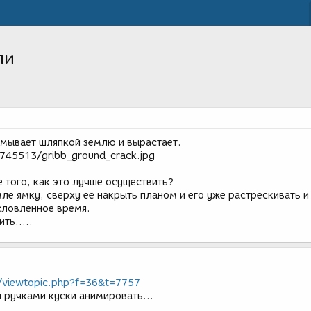
ли
амывает шляпкой землю и вырастает.
9745513/gribb_ground_crack.jpg
е того, как это лучше осуществить?
мле ямку, сверху её накрыть планом и его уже растрескивать и
словленное время.
ть.....
/viewtopic.php?f=36&t=7757
ли ручками куски анимировать...