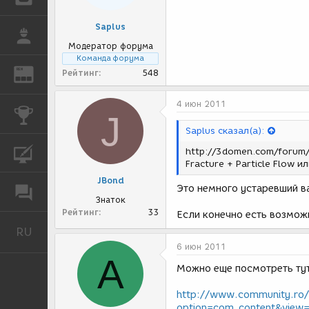
Saplus
РАБОТА
Модератор форума
Команда форума
REN
Рейтинг
548
ЖУРНАЛ
4 июн 2011
КОНКУРСЫ
J
Saplus сказал(а):
http://3domen.com/forum
КУРСЫ
Fracture + Particle Flow и
JBond
Это немного устаревший вар
ФОРУМ
Знаток
Рейтинг
33
Если конечно есть возмож
RU
Русский
6 июн 2011
A
Можно еще посмотреть ту
http://www.community.ro/
option=com_content&view=