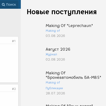
Поиск
Новые поступления
Making Of "Leprechaun"
Making of
03.08.2026
#1
Август 2026
Журнал
02.08.2026
Making Of
"Бронеавтомобиль БА-М85"
Making of
Публикации
#2
28.07.2026