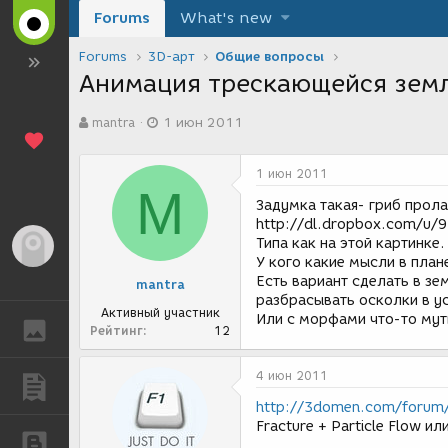
Forums
What's new
Forums
3D-арт
Общие вопросы
Анимация трескающейся зем
А
Д
mantra
1 июн 2011
в
а
т
т
о
а
1 июн 2011
р
с
M
т
о
Задумка такая- гриб прол
е
з
http://dl.dropbox.com/u/
м
д
Типа как на этой картинке.
Гость
ы
а
У кого какие мысли в план
н
Есть вариант сделать в зе
mantra
и
разбрасывать осколки в у
я
Активный участник
Или с морфами что-то мути
ГАЛЕРЕЯ
Рейтинг
12
4 июн 2011
ПУБЛИКАЦИИ
http://3domen.com/forum
Fracture + Particle Flow и
БЛОГИ