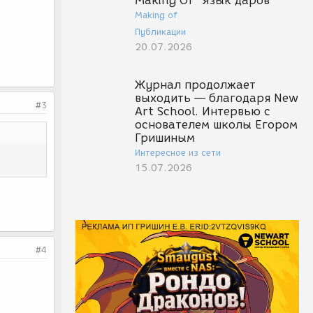
Making Of "Язык даров"
Making of
Публикации
20.07.2026
Журнал продолжает
выходить — благодаря New
#3
Art School. Интервью с
основателем школы Егором
Гришиным
Интересное из сети
15.07.2026
#4