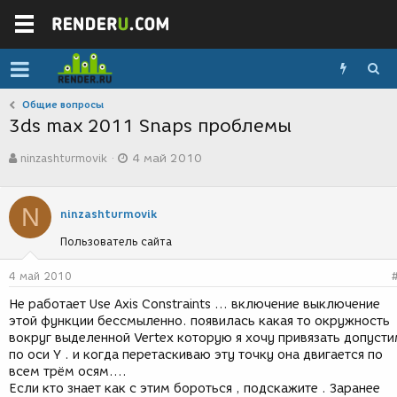
Общие вопросы
3ds max 2011 Snaps проблемы
А
Д
ninzashturmovik
4 май 2010
в
а
т
т
о
а
N
р
с
ninzashturmovik
т
о
Пользователь сайта
е
з
м
д
ы
а
4 май 2010
н
Не работает Use Axis Constraints ... включение выключение
и
этой функции бессмыленно. появилась какая то окружность
я
вокруг выделенной Vertex которую я хочу привязать допуст
по оси Y . и когда перетаскиваю эту точку она двигается по
всем трём осям....
Если кто знает как с этим бороться , подскажите . Заранее