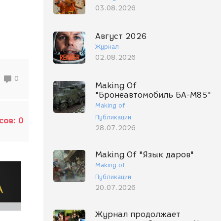
03.08.2026
Август 2026
Журнал
02.08.2026
0
Making Of
"Бронеавтомобиль БА-М85"
Making of
Публикации
сов:
0
28.07.2026
Making Of "Язык даров"
Making of
Публикации
20.07.2026
Журнал продолжает