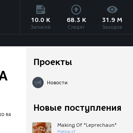
10.0 K
68.3 K
31.9 M
Записей
Следят
Заходов
Проекты
A
Новости
Новые поступления
3D R4
Making Of "Leprechaun"
Making of