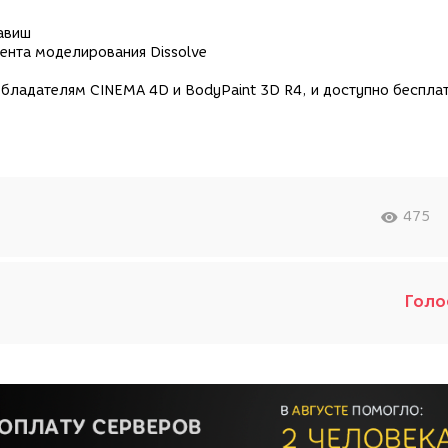
авиш
ента моделирования Dissolve
бладателям CINEMA 4D и BodyPaint 3D R4, и доступно беспла
475
Голо