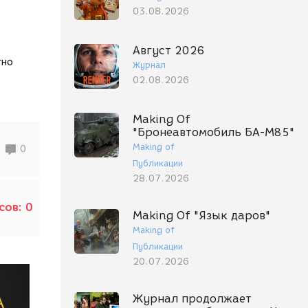
03.08.2026
Август 2026
тно
Журнал
02.08.2026
Making Of
"Бронеавтомобиль БА-М85"
Making of
0
Публикации
28.07.2026
сов:
0
Making Of "Язык даров"
Making of
Публикации
20.07.2026
Журнал продолжает