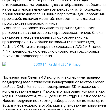
нефотореальных материалов в Redshift" и создает
стилизованные материалы путем отображения изображения
на сетку относительно камеры рендеринга. В последних
обновлениях добавлены новые параметры для управления
проекцией, включая масштаб, поворот и использование
пространства камеры или мира.
В обновлении также повышается производительность
рендеринга на многоядерных процессорах: теперь блоки
рендеринга могут выполняться одновременно на
процессорах с 12 и более потоками (6 и более ядер).
Redshift CPU также теперь поддерживает AVX2 и Embree
4.1 - предпоследнюю версию библиотеки трассировки
лучей для процессоров Intel.
Пользователи Cinema 4D получили экспериментальную
поддержку автоматической конвертации объектов Cloner.
Шейдер Distorter теперь поддерживает 3D-искажения с
использованием шума Maxon, что позволяет искажать как
карты неровностей, так и цветные текстуры. Пользователи
Houdini получили поддержку выбора ассетов во вьюпорте
Solaris и возможность отображать упакованные примитивы