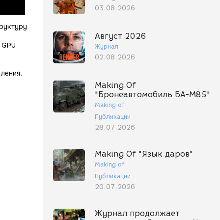
03.08.2026
труктуру
Август 2026
е GPU
Журнал
02.08.2026
,
ления.
Making Of
"Бронеавтомобиль БА-М85"
Making of
Публикации
28.07.2026
Making Of "Язык даров"
Making of
Публикации
20.07.2026
Журнал продолжает