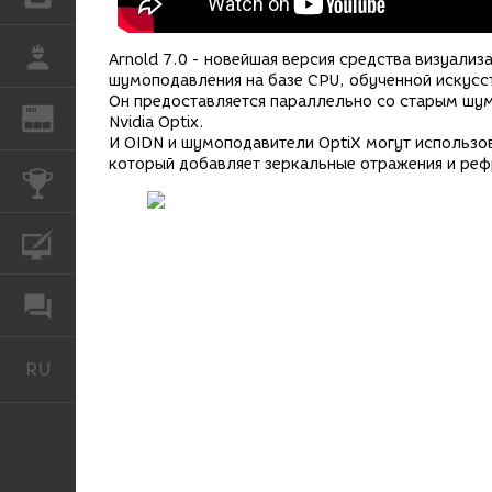
РАБОТА
Arnold 7.0 - новейшая версия средства визуали
шумоподавления на базе CPU, обученной искусст
Он предоставляется параллельно со старым шум
REN
ЖУРНАЛ
Nvidia Optix.
И OIDN и шумоподавители OptiX могут использов
который добавляет зеркальные отражения и реф
КОНКУРСЫ
КУРСЫ
ФОРУМ
RU
Русский