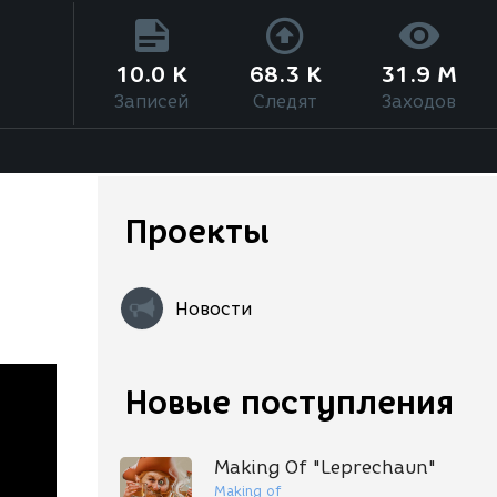
10.0 K
68.3 K
31.9 M
Записей
Следят
Заходов
Проекты
Новости
Новые поступления
Making Of "Leprechaun"
Making of