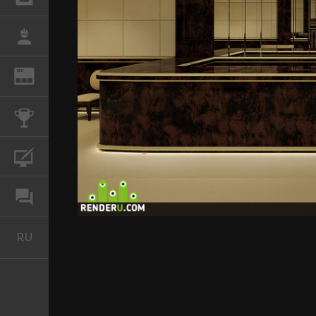
РАБОТА
REN
ЖУРНАЛ
КОНКУРСЫ
КУРСЫ
ФОРУМ
RU
Русский