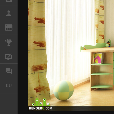
РАБОТА
REN
ЖУРНАЛ
КОНКУРСЫ
КУРСЫ
ФОРУМ
RU
Русский