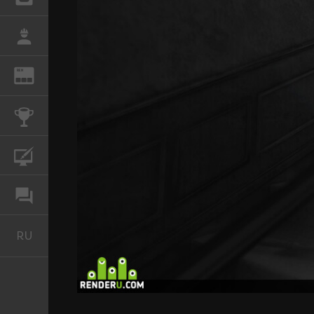
РАБОТА
REN
ЖУРНАЛ
КОНКУРСЫ
КУРСЫ
ФОРУМ
RU
Русский