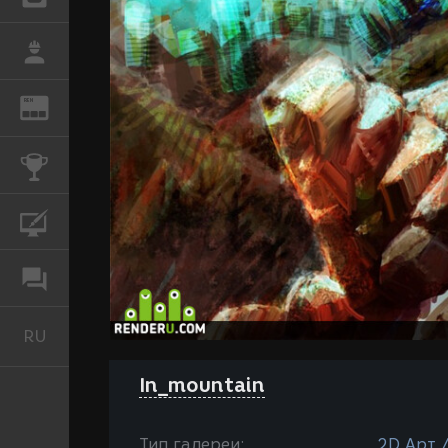
РАБОТА
REN
ЖУРНАЛ
КОНКУРСЫ
КУРСЫ
ФОРУМ
RU
Русский
In_mountain
Тип галереи:
2D Арт 