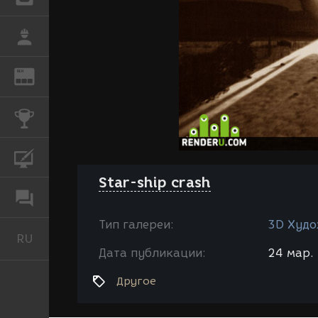
РАБОТА
REN
ЖУРНАЛ
КОНКУРСЫ
КУРСЫ
Star-ship crash
ФОРУМ
Тип галереи:
3D Худо
RU
Русский
Дата публикации:
24 мар. 
Другое