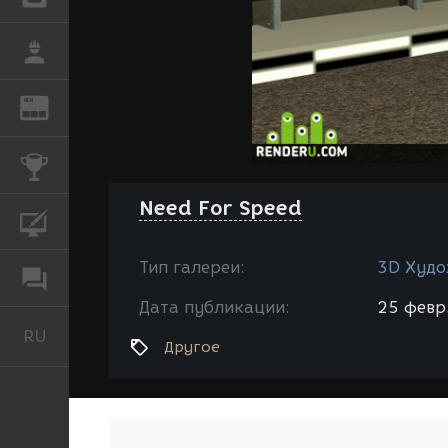
РАБОТА
REN
ЖУРНАЛ
КОНКУРСЫ
Need For Speed
КУРСЫ
Тип галереи:
3D Худо
ФОРУМ
Дата публикации:
25 февр.
RU
Русский
Другое