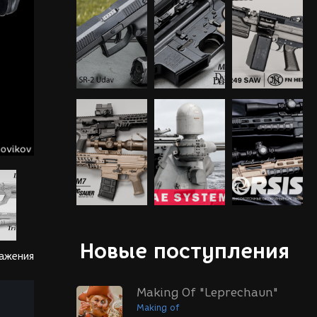
Новые поступления
ражения
Making Of "Leprechaun"
Making of