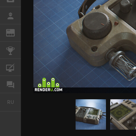
РАБОТА
REN
ЖУРНАЛ
КОНКУРСЫ
КУРСЫ
ФОРУМ
RU
Русский