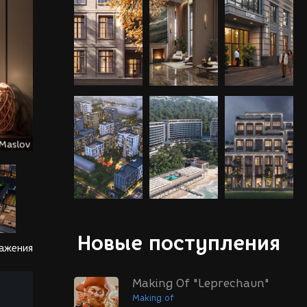
Новые поступления
ражения
Making Of "Leprechaun"
Making of