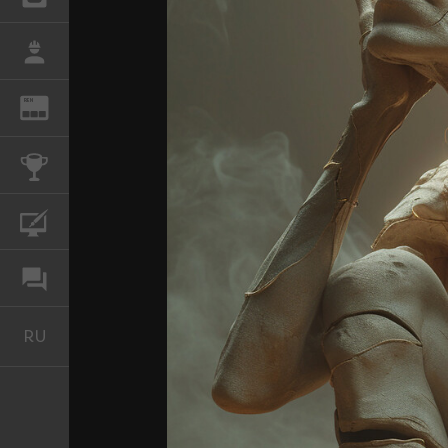
РАБОТА
REN
ЖУРНАЛ
КОНКУРСЫ
КУРСЫ
ФОРУМ
RU
Русский