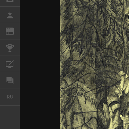
РАБОТА
REN
ЖУРНАЛ
КОНКУРСЫ
КУРСЫ
ФОРУМ
RU
Русский