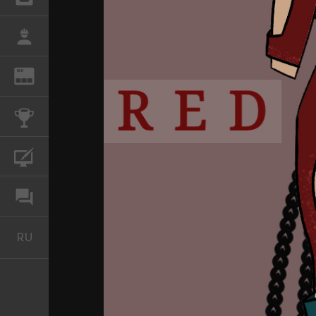
РАБОТА
REN
ЖУРНАЛ
КОНКУРСЫ
КУРСЫ
ФОРУМ
RU
Русский