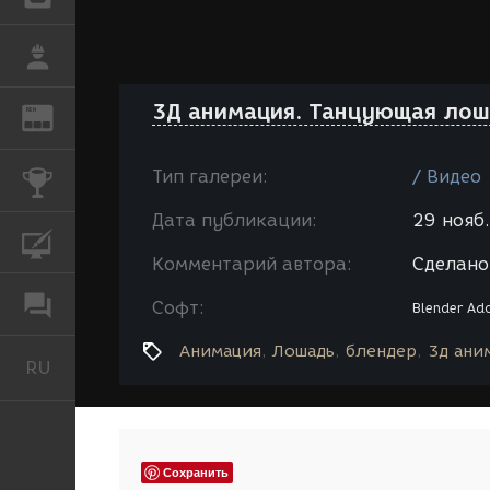
РАБОТА
3Д анимация. Танцующая лош
REN
ЖУРНАЛ
Тип галереи:
/ Видео
КОНКУРСЫ
Дата публикации:
29 нояб.
КУРСЫ
Комментарий автора:
Сделано
ФОРУМ
Софт:
Blender
Ado
Анимация
Лошадь
блендер
3д ани
RU
Русский
Сохранить