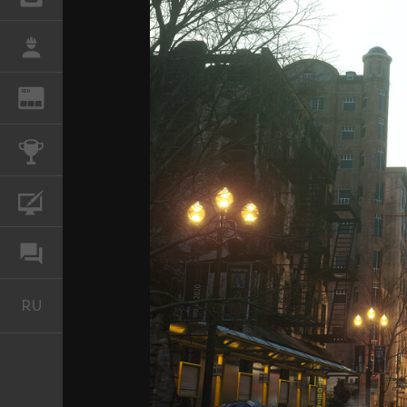
РАБОТА
REN
ЖУРНАЛ
КОНКУРСЫ
КУРСЫ
ФОРУМ
RU
Русский