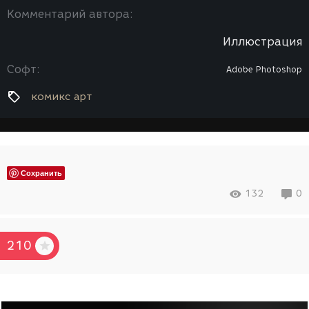
Комментарий автора:
Иллюстрация
Софт:
Adobe Photoshop
комикс арт
Сохранить
132
0
210