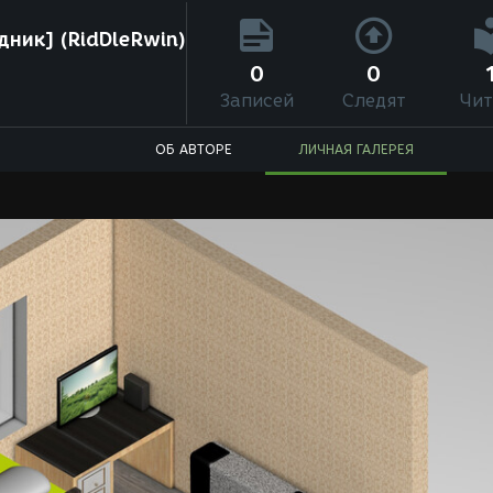
дник] (RidDleRwin)
0
0
Записей
Следят
Чит
ОБ АВТОРЕ
ЛИЧНАЯ ГАЛЕРЕЯ