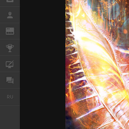
РАБОТА
REN
ЖУРНАЛ
КОНКУРСЫ
КУРСЫ
ФОРУМ
RU
Русский