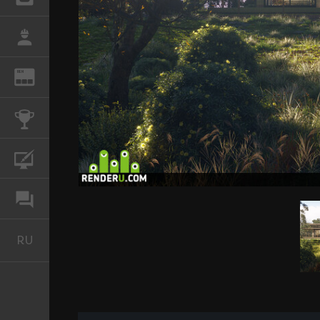
РАБОТА
REN
ЖУРНАЛ
КОНКУРСЫ
КУРСЫ
ФОРУМ
RU
Русский