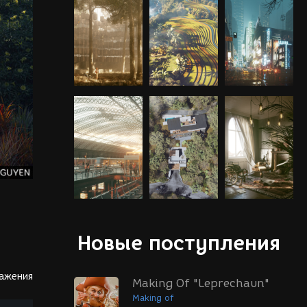
Новые поступления
ражения
Making Of "Leprechaun"
Making of