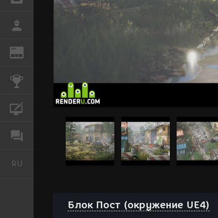
РАБОТА
REN
ЖУРНАЛ
КОНКУРСЫ
КУРСЫ
ФОРУМ
RU
Русский
Блок Пост (окружение UE4)