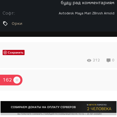
буду рад комментариям
Софт:
Autodesk Maya
Mari
ZBrush
Arnold
Орки
Сохранить
212
0
162