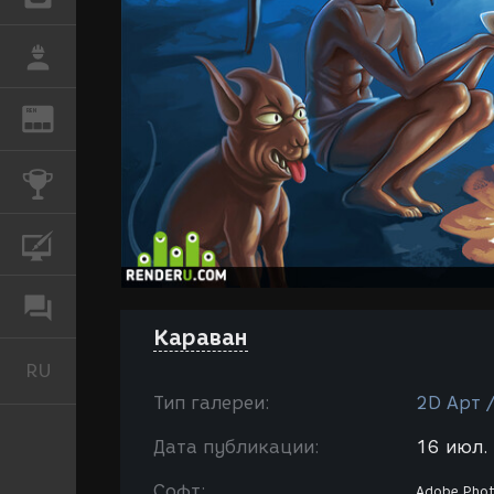
РАБОТА
REN
ЖУРНАЛ
КОНКУРСЫ
КУРСЫ
ФОРУМ
Караван
RU
Русский
Тип галереи:
2D Арт 
Дата публикации:
16 июл. 
Софт:
Adobe Pho