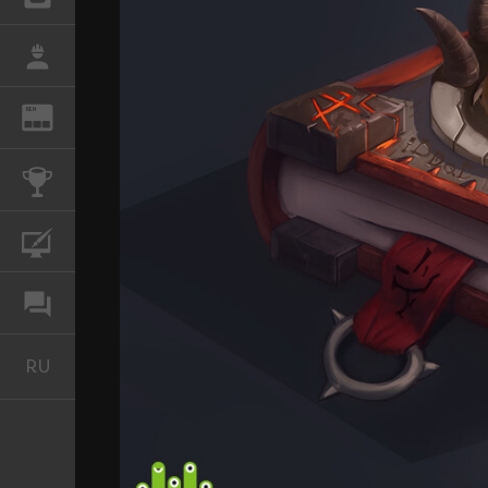
РАБОТА
REN
ЖУРНАЛ
КОНКУРСЫ
КУРСЫ
ФОРУМ
RU
Русский