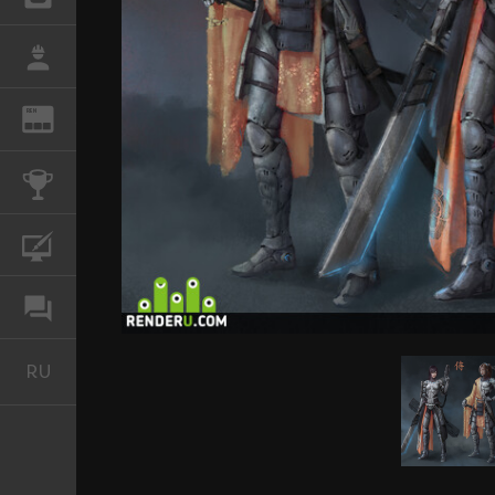
РАБОТА
REN
ЖУРНАЛ
КОНКУРСЫ
КУРСЫ
ФОРУМ
RU
Русский