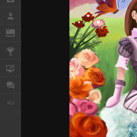
РАБОТА
REN
ЖУРНАЛ
КОНКУРСЫ
КУРСЫ
ФОРУМ
RU
Русский