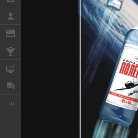
РАБОТА
REN
ЖУРНАЛ
КОНКУРСЫ
КУРСЫ
ФОРУМ
RU
Русский