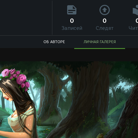
0
0
Записей
Следят
Чит
ОБ АВТОРЕ
ЛИЧНАЯ ГАЛЕРЕЯ