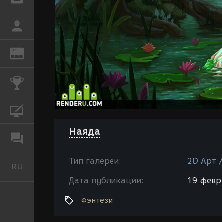
РАБОТА
REN
ЖУРНАЛ
КОНКУРСЫ
КУРСЫ
Наяда
ФОРУМ
Тип галереи:
2D Арт 
RU
Русский
Дата публикации:
19 февр.
Фэнтези