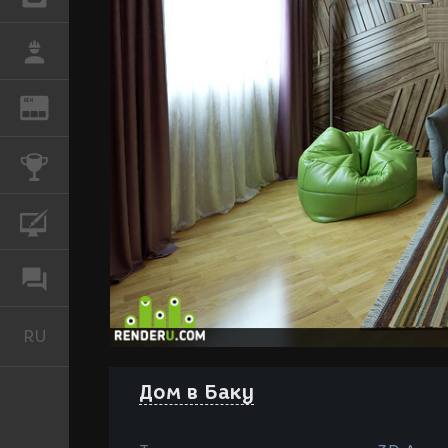
РАБОТА
REN
ЖУРНАЛ
КОНКУРСЫ
КУРСЫ
ФОРУМ
RU
Русский
Дом в Баку