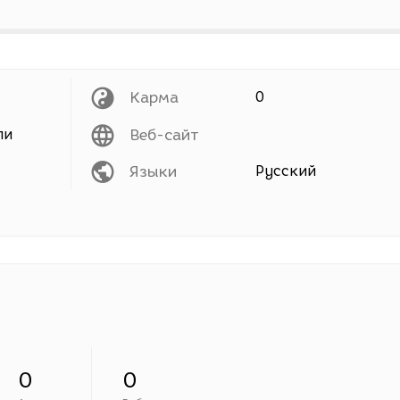
Карма
0
ли
Веб-сайт
Языки
Русский
0
0