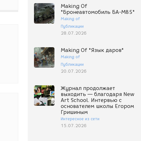
Making Of
"Бронеавтомобиль БА-М85"
Making of
Публикации
28.07.2026
Making Of "Язык даров"
Making of
Публикации
20.07.2026
Журнал продолжает
выходить — благодаря New
Art School. Интервью с
основателем школы Егором
Гришиным
Интересное из сети
15.07.2026