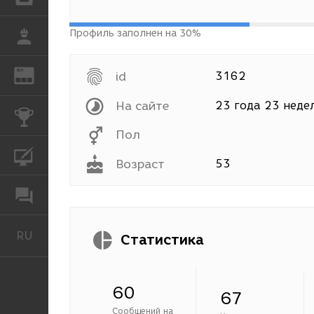
Профиль заполнен на 30%
РАБОТА
REN
ЖУРНАЛ
id
3162
На сайте
23 года 23 неде
КОНКУРСЫ
Пол
КУРСЫ
Возраст
53
ФОРУМ
RU
Русский
Статистика
60
67
Сообщений на