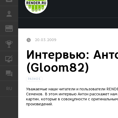
РАБОТА
REN
ЖУРНАЛ
20.03.2009
КОНКУРСЫ
Интервью: Ант
КУРСЫ
(Gloom82)
ФОРУМ
РАЗНОЕ
RU
Русский
Уважаемые наши читатели и пользователи RENDER
Семенов. В этом интервью Антон расскажет нам
картин, которые в совокупности с оригинальны
произведений.