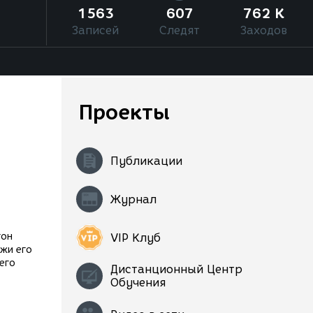
1563
607
762 K
Записей
Следят
Заходов
Проекты
Публикации
Журнал
тон
VIP Клуб
жи его
его
Дистанционный Центр
Обучения