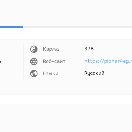
Карма
378
ь
Веб-сайт
Языки
Русский