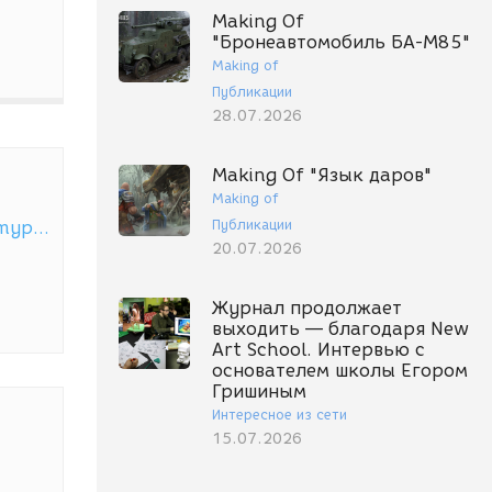
Making Of
"Бронеавтомобиль БА-М85"
Making of
Публикации
28.07.2026
Making Of "Язык даров"
Making of
Публикации
https://pionar4eg.myportfolio.com/
20.07.2026
Журнал продолжает
выходить — благодаря New
Art School. Интервью с
основателем школы Егором
Гришиным
Интересное из сети
15.07.2026