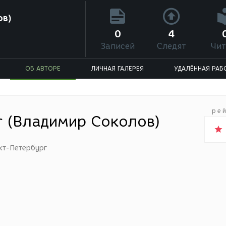
ов)
0
4
Записей
Следят
Чит
ОБ АВТОРЕ
ЛИЧНАЯ ГАЛЕРЕЯ
УДАЛЁННАЯ РАБ
ре
r (Владимир Соколов)
кт-Петербург