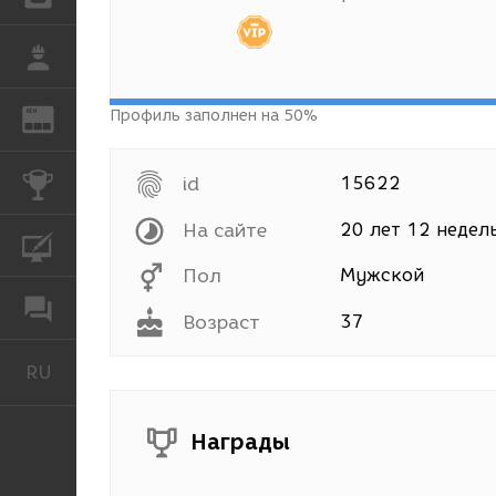
РАБОТА
Профиль заполнен на 50%
REN
ЖУРНАЛ
КОНКУРСЫ
id
15622
На сайте
20 лет 12 недел
КУРСЫ
Пол
Мужской
ФОРУМ
Возраст
37
RU
Русский
Награды