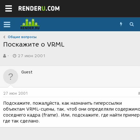
Общие вопросы
Поскажите о VRML
А
Д
-
27 июн 2001
в
а
т
т
о
а
Guest
р
с
т
о
е
з
м
д
27 июн 2001
ы
а
н
Подскажите, пожалуйста, как назначить гиперссылки
и
объектам VRML-сцены, так, чтоб они определяли содержим
я
соседнего кадра (frame). Или, подскажите, где найти пример
где так сделано.