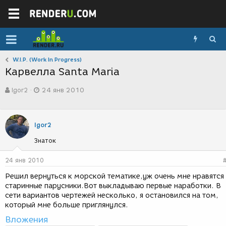
W.I.P. (Work In Progress)
Карвелла Santa Maria
А
Д
Igor2
24 янв 2010
в
а
т
т
о
а
р
с
Igor2
т
о
е
з
Знаток
м
д
ы
а
24 янв 2010
н
и
Решил вернуться к морской тематике,уж очень мне нравятся
я
старинные парусники.Вот выкладываю первые наработки. В
сети вариантов чертежей несколько, я остановился на том,
который мне больше приглянулся.
Вложения