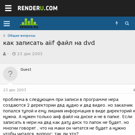
Общие вопросы
как записать aiif файл на dvd
А
Д
-
23 дек 2003
в
а
т
т
о
а
Guest
р
с
т
о
е
з
м
д
23 дек 2003
ы
а
н
проблема в следующем при записи в программе нера
и
создаются 2 деректории двд аудио и двд видео. но заказчик
я
попался тупой и ему лишния информация в виде директорий 
нужна. А нужен только аиф файл на диске и не в папке. Если
записать в нери на двд как дату диск то папок не будет, но
многии говорят , что на маки он читатся не будет а нужно
чтобы читался. вопрос: так ли это?