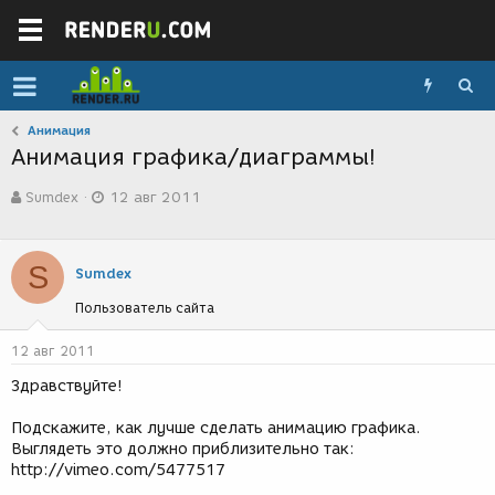
Анимация
Анимация графика/диаграммы!
А
Д
Sumdex
12 авг 2011
в
а
т
т
о
а
р
с
S
Sumdex
т
о
е
з
Пользователь сайта
м
д
ы
а
12 авг 2011
н
и
Здравствуйте!
я
Подскажите, как лучше сделать анимацию графика.
Выглядеть это должно приблизительно так:
http://vimeo.com/5477517