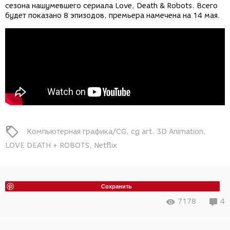
сезона нашумевшего сериала Love, Death & Robots. Всего
будет показано 8 эпизодов, премьера намечена на 14 мая.
Компьютерная графика/CG
cg art
3D Animation
LOVE DEATH + ROBOTS
Netflix
Сохранить
7178
4