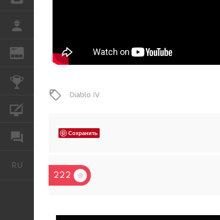
РАБОТА
REN
ЖУРНАЛ
КОНКУРСЫ
Diablo IV
КУРСЫ
Сохранить
ФОРУМ
RU
Русский
222