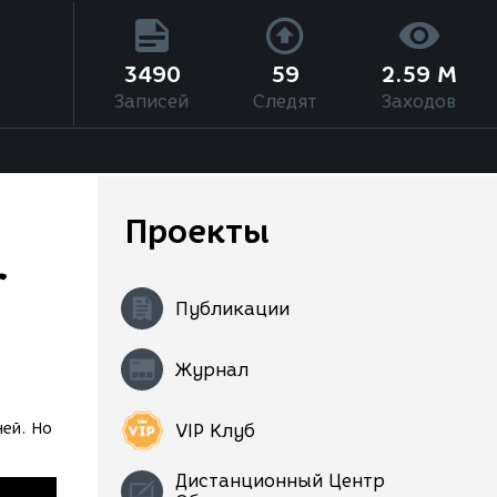
3490
59
2.59 M
Записей
Следят
Заходов
Проекты
r
Публикации
Журнал
ней. Но
VIP Клуб
Дистанционный Центр