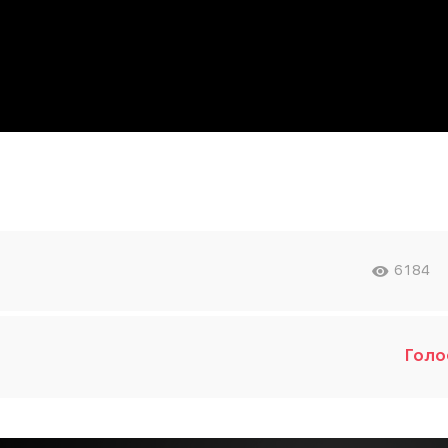
6184
Голо