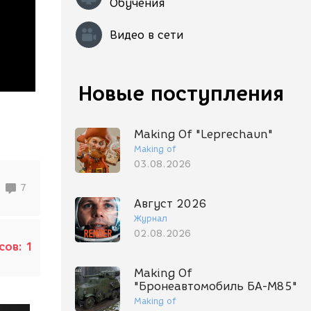
Обучения
Видео в сети
Новые поступления
Making Of "Leprechaun"
Making of
03.08.2026
7
Август 2026
Журнал
02.08.2026
сов:
1
Making Of
"Бронеавтомобиль БА-М85"
Making of