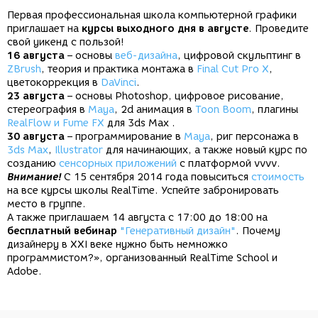
Первая профессиональная школа компьютерной графики
приглашает на
курсы выходного дня в августе
. Проведите
свой уикенд с пользой!
16 августа
– основы
веб-дизайна
, цифровой скульптинг в
ZBrush
, теория и практика монтажа в
Final Cut Pro X
,
цветокоррекция в
DaVinci
.
23 августа
– основы Photoshop, цифровое рисование,
стереография в
Maya
, 2d анимация в
Toon Boom
, плагины
RealFlow и Fume FX
для 3ds Max .
30 августа
– программирование в
Maya
, риг персонажа в
3ds Max
,
Illustrator
для начинающих, а также новый курс по
созданию
сенсорных приложений
с платформой vvvv.
Внимание!
С 15 сентября 2014 года повыситься
стоимость
на все курсы школы RealTime. Успейте забронировать
место в группе.
А также приглашаем 14 августа с 17:00 до 18:00 на
бесплатный вебинар
"Генеративный дизайн"
. Почему
дизайнеру в XXI веке нужно быть немножко
программистом?», организованный RealTime School и
Adobe.