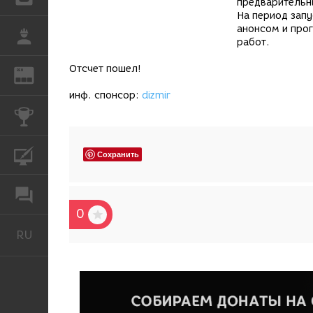
предварительн
На период запу
анонсом и про
РАБОТА
работ.
Отсчет пошел!
REN
ЖУРНАЛ
инф. спонсор:
dizmir
КОНКУРСЫ
КУРСЫ
Сохранить
ФОРУМ
0
RU
Русский