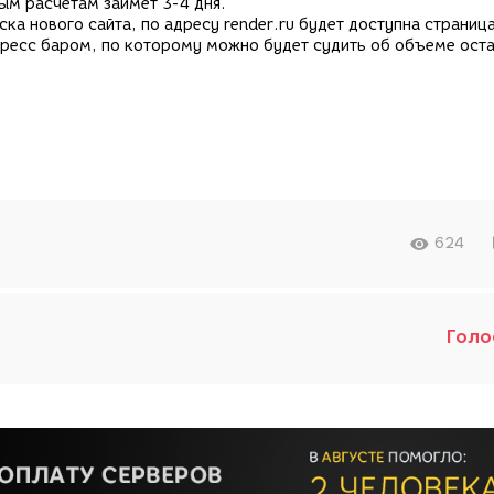
ым расчетам займет 3-4 дня.
ска нового сайта, по адресу render.ru будет доступна страница
гресс баром, по которому можно будет судить об объеме ост
624
Голо