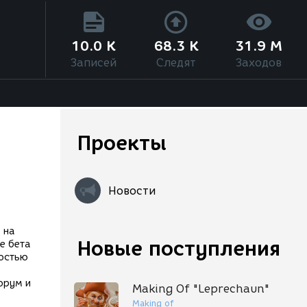
10.0 K
68.3 K
31.9 M
Записей
Следят
Заходов
Проекты
Новости
 на
Новые поступления
е бета
ностью
орум и
Making Of "Leprechaun"
Making of