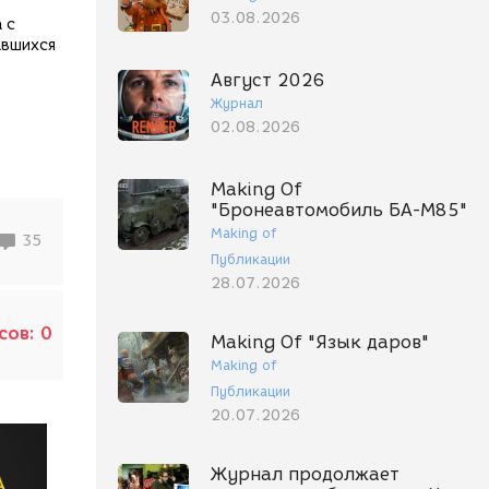
03.08.2026
 с
авшихся
Август 2026
Журнал
02.08.2026
Making Of
"Бронеавтомобиль БА-М85"
Making of
35
Публикации
28.07.2026
сов:
0
Making Of "Язык даров"
Making of
Публикации
20.07.2026
Журнал продолжает