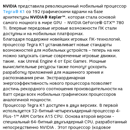
NVIDIA
представила революционный мобильный процессор
Tegra® K1
со 192 графическими ядрами на базе
архитектуры
NVIDIA® Kepler™
, которая стала основой
самого мощного в мире GPU - NVIDIA GeForce® GTX™ 780
Ti. Впервые передовые игровые возможности ПК стали
доступны и на мобильных платформах.
Благодаря поддержке новейших игровых ПК-технологий,
процессор Tegra K1 устанавливает новые стандарты
возможностей для мобильных устройств – теперь на них
можно запускать самые современные игровые движки,
такие, как Unreal Engine 4 от Epic Games. Мощные
вычислительные ресурсы также помогут ускорить
разработку приложений для машинного зрения и
распознавания речи. Экстраординарная
энергоэффективность нового процессора позволяет
достичь рекордного соотношения производительности на
Ватт среди всех мобильных графических процессоров
аналогичной мощности.
Процессор Tegra K1 доступен в двух версиях. В первой
используется 32-битный четырехъядерный процессор 4-
Plus-1™ ARM Cortex A15 CPU. Основа второй версии -
специальный 64-битный двухъядерный CPU, разработанный
непосредственно NVIDIA . Этот процессор (кодовое