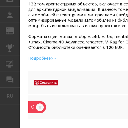
132 том архитектурных объектов, включает в с
для архитектурной визуализации. В данном томе
РАБОТА
автомобилей с текстурами и материалами (шейд
оптимизированные модели автомобилей из библ
могут быть использованы в ваших проектах и со
REN
ЖУРНАЛ
Форматы сцен: *.max, *.obj, *.c4d, *.fbx, mental
*.max, Cinema 4D Advanced renderer, V-Ray for 
КОНКУРСЫ
Стоимость библиотеки оценивается в 120 EUR.
Подробнее>>
КУРСЫ
ФОРУМ
Сохранить
RU
Русский
0