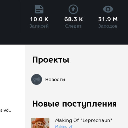
10.0 K
68.3 K
31.9 M
Записей
Следят
Заходов
Проекты
Новости
Новые поступления
Making Of "Leprechaun"
Making of