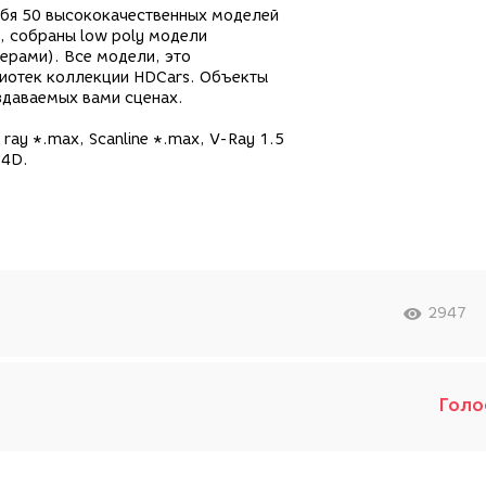
ебя 50 высококачественных моделей
, собраны low poly модели
ерами). Все модели, это
иотек коллекции HDCars. Объекты
здаваемых вами сценах.
 ray *.max, Scanline *.max, V-Ray 1.5
C4D.
2947
Голо