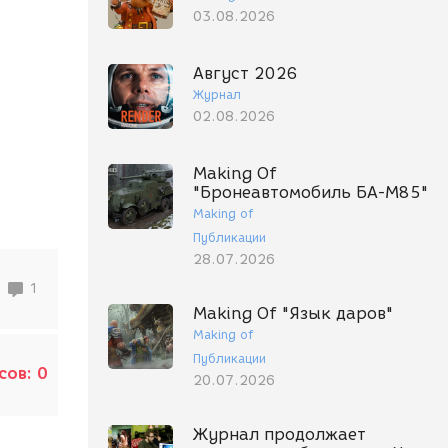
03.08.2026
Август 2026
Журнал
02.08.2026
Making Of
"Бронеавтомобиль БА-М85"
Making of
Публикации
28.07.2026
1
Making Of "Язык даров"
Making of
Публикации
сов:
0
20.07.2026
Журнал продолжает