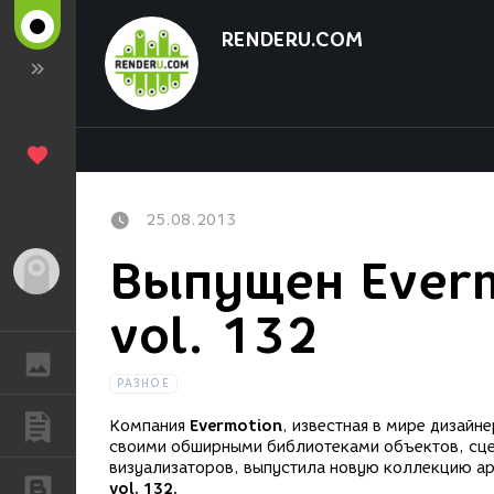
RENDERU.COM
25.08.2013
Выпущен Everm
Гость
vol. 132
ГАЛЕРЕЯ
РАЗНОЕ
ПУБЛИКАЦИИ
Компания
Evermotion
, известная в мире дизайн
своими обширными библиотеками объектов, сцен
визуализаторов, выпустила новую коллекцию а
БЛОГИ
vol. 132.